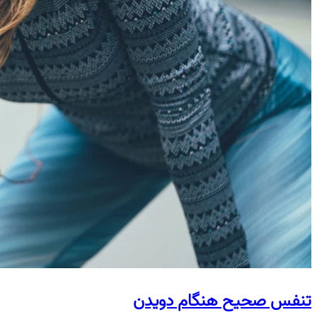
تنفس صحیح هنگام دویدن