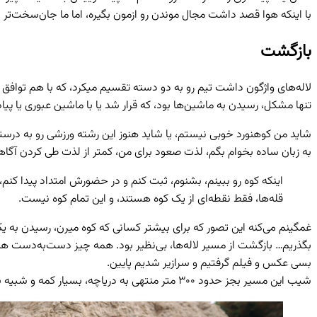
با اینکه هوا قصد داشت مجال موندن رو ازمون بگیره، اما ما جان‌سخت‌تر از این حرف‌ها بودیم و تا 
بازگشت
لاله‌های واژگون داشت تیم رو به دو دسته تقسیم میکرد، که با هم توافق ک
تنها مشکل، رسیدن به ماشین‌ها بود، که قرار شد یا با ماشین عبوری یا پیاده فاصله ۵ کیلومتری این بین
شاید من کوهنورد خوبی نیستم، یا شاید هنوز این رشته ورزشی رو به درستی 
به زبان ساده بخوام بگم، لذت صعود برای من، کمتر از لذت طی کردن آگاها
اینکه کوه رو ببینم، بشنوم، ثبت کنم و در حضورش امتداد پیدا کنم
قله‌ها، فقط نقطه‌ای از یک کوه هستند، و این تمام کوه نیست.
غمگینم می‌کنه این تصور که برای بیشتر کسانی که کوه میرن، رسیدن به 
بگذریم… بازگشت از مسیر لاله‌ها، بی‌نظیر بود. همه چیز دست‌به‌دست ه
بسی عکس و فیلم گرفتیم و سرازیر شدیم پایین.
شیب این مسیر بجز حدود ۳۰۰ متر منتهی به دریاچه، بسیار کمه و شبیه به پیاده‌رویه.