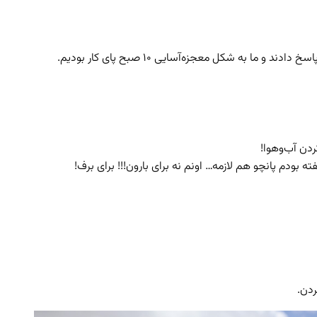
دن آب‌وهوا!
ودم پانچو هم لازمه… اونم نه برای بارون!!! برای برف!