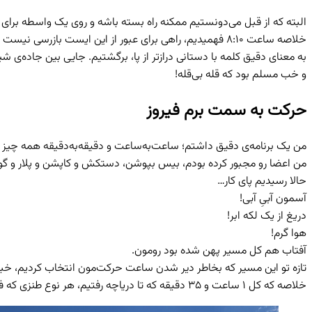
البته که از قبل می‌دونستیم ممکنه راه بسته باشه و روی یک واسطه برا
خلاصه ساعت ۸:۱۰ فهمیدیم، راهی برای عبور از این ایست بازرسی نیست و آقای واسطه هم گوشیشون خاموشه!!!
به معنای دقیق کلمه با دستانی درازتر از پا، برگشتیم. جایی بین جاده‌ی شیراز-یاسوج ، صبحانه خوردیم تا حدود ساعت ۹:۳۰ که آق
و خب مسلم بود که قله بی‌قله!
حرکت به سمت برم فیروز
من یک برنامه‌ی دقیق داشتم؛ ساعت‌به‌ساعت و دقیقه‌به‌دقیقه همه چیز 
من اعضا رو مجبور کرده بودم، بیس بپوشن، دستکش و کاپشن و پلار و گورت
حالا رسیدیم پای کار…
آسمون آبیِ آبی!
دریغ از یک لکه ابر!
هوا گرم!
آفتاب هم کل مسیر پهن شده بود رومون.
تازه تو این مسیر که بخاطر دیر شدن ساعت حرکت‌مون انتخاب کردیم، خب
خلاصه که کل ۱ ساعت و ۳۵ دقیقه که تا دریاچه رفتیم، هر نوع طنزی که فکرش رو بکنید در باب من و آسمون و هواشناسی ساختن و کلی تیکه بارم کردن.