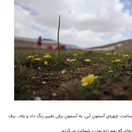
اعت، چهره‌ی آسمونِ آبی، به آسمونِ برفی تغییر رنگ داد و بله… برف
‌ای که بهم زده بودن، شماتت می‌کردم.